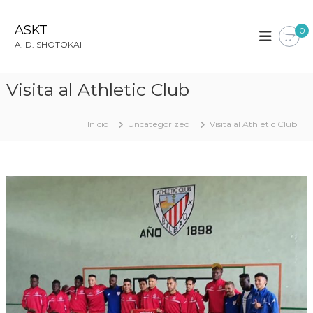
S
a
ASKT
0
l
A. D. SHOTOKAI
t
a
r
Visita al Athletic Club
a
l
c
Inicio
Uncategorized
Visita al Athletic Club
o
n
t
e
n
i
d
o