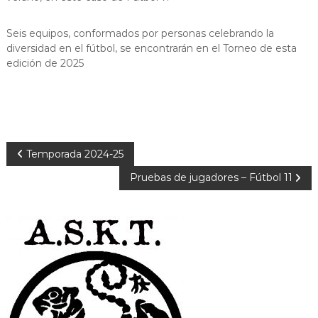
Seis equipos, conformados por personas celebrando la
diversidad en el fútbol, se encontrarán en el Torneo de esta
edición de 2025
N
Temporada 2024-25
Pruebas de jugadores – Fútbol 11
a
v
e
g
a