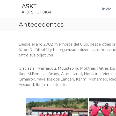
S
ASKT
a
Inicio
A. D. SHOTOKAI
l
t
Antecedentes
a
r
a
l
Desde el año 2002 miembros del Club, desde otras org
c
fútbol 7, fútbol 11 y ha organizado diversos torneos, sie
o
entre sus objetivos.
n
t
e
Gracias a : Mamadou, Moustapha, Mokthar, Pathé, los dos 
n
Iker, M.Ben aza, Amdy, Aitor, Ismail, Houssine, Vieux, 
i
Cimarrón, Yaya, los dos Lahcen, Karim, Mohamed, Redo
d
Assaoud, Ibrahima, etc etc.
o