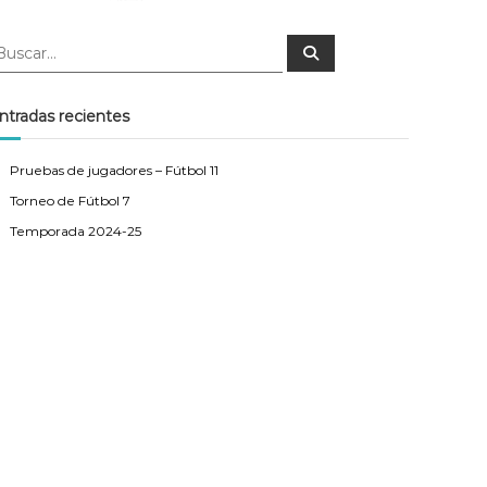
B
u
s
c
a
ntradas recientes
r
Pruebas de jugadores – Fútbol 11
Torneo de Fútbol 7
Temporada 2024-25