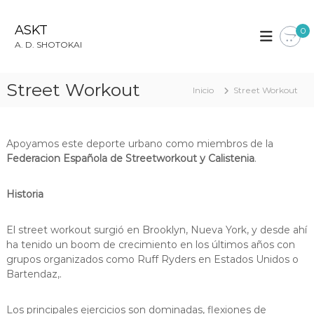
S
a
ASKT
0
l
A. D. SHOTOKAI
t
a
r
Street Workout
Inicio
Street Workout
a
l
c
o
Apoyamos este deporte urbano como miembros de la
n
Federacion Española de Streetworkout y Calistenia
.
t
e
Historia
n
i
d
El street workout surgió en Brooklyn, Nueva York, y desde ahí
o
ha tenido un boom de crecimiento en los últimos años con
grupos organizados como Ruff Ryders en Estados Unidos o
Bartendaz,.
Los principales ejercicios son dominadas, flexiones de