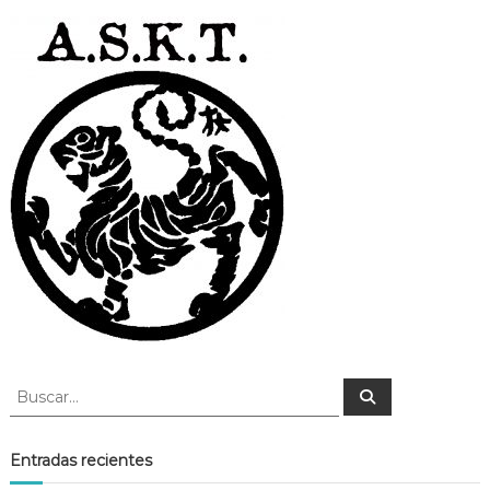
B
B
u
u
s
s
c
a
c
Entradas recientes
r
a