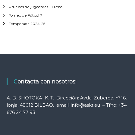
r
Pruebas de jugadores – Fútbol 11
:
Torneo de Fútbol 7
Temporada 2024-25
Contacta con nosotros:
A. D. SHOTOKAI K. T. Dirección: Avda. Zuberoa, nº 16,
lonja, 48012 BILBAO. email: info@askt.eu – Tfno: +34
676 24 77 93