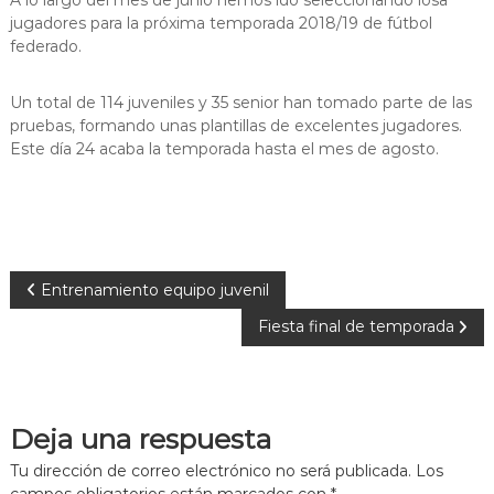
A lo largo del mes de junio hemos ido seleccionando losa
jugadores para la próxima temporada 2018/19 de fútbol
federado.
Un total de 114 juveniles y 35 senior han tomado parte de las
pruebas, formando unas plantillas de excelentes jugadores.
Este día 24 acaba la temporada hasta el mes de agosto.
N
Entrenamiento equipo juvenil
Fiesta final de temporada
a
v
Deja una respuesta
e
Tu dirección de correo electrónico no será publicada.
Los
g