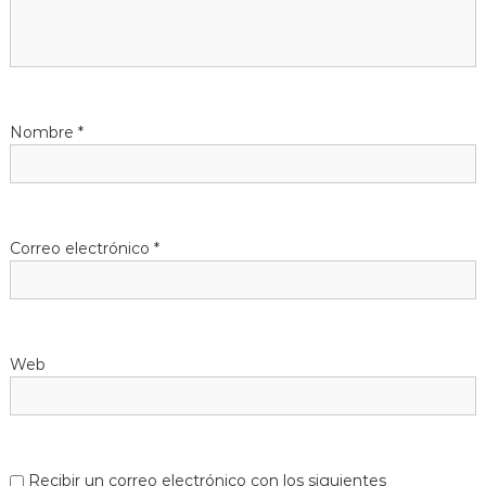
n
d
Nombre
*
e
e
n
Correo electrónico
*
t
r
Web
a
d
Recibir un correo electrónico con los siguientes