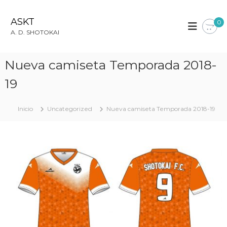
S
a
ASKT
0
l
A. D. SHOTOKAI
t
a
r
Nueva camiseta Temporada 2018-
a
l
19
c
o
Inicio
Uncategorized
Nueva camiseta Temporada 2018-19
n
t
e
n
i
d
o