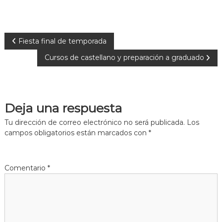
N
Fiesta final de temporada
Cursos de castellano y preparación a graduado
a
v
Deja una respuesta
e
Tu dirección de correo electrónico no será publicada.
Los
g
campos obligatorios están marcados con
*
a
Comentario
*
c
i
ó