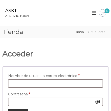
S
a
ASKT
0
l
A. D. SHOTOKAI
t
a
r
Tienda
Inicio
Mi cuenta
a
l
c
o
Acceder
n
t
e
n
i
O
Nombre de usuario o correo electrónico
*
d
b
o
l
O
Contraseña
*
i
b
g
l
a