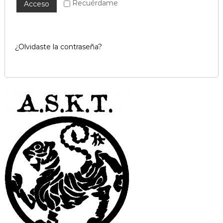
Recuérdame
Acceso
i
t
g
o
a
r
¿Olvidaste la contraseña?
t
i
o
o
r
i
o