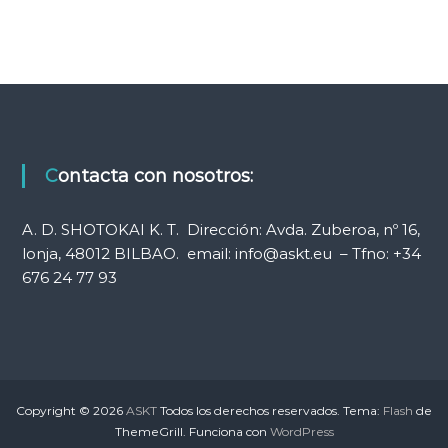
t
r
a
d
Contacta con nosotros:
a
A. D. SHOTOKAI K. T. Dirección: Avda. Zuberoa, nº 16,
s
lonja, 48012 BILBAO. email: info@askt.eu – Tfno: +34
676 24 77 93
Copyright © 2026
ASKT
Todos los derechos reservados. Tema:
Flash
de
ThemeGrill. Funciona con
WordPress