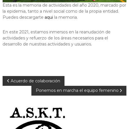
Esta es la memoria de actividades del año 2020, marcado por
la epidemia, tanto a nivel social como de la propia entidad.
Puedes descargarte
aqui
la memoria.
En este 2021, estamos inmersos en la reanudación de
actividades y refuerzo de los áreas necesarios para el
desarrollo de nuestras actividades y usuarios.
N
Acuerdo de colaboración
Ponemos en marcha el equipo femenino
a
v
e