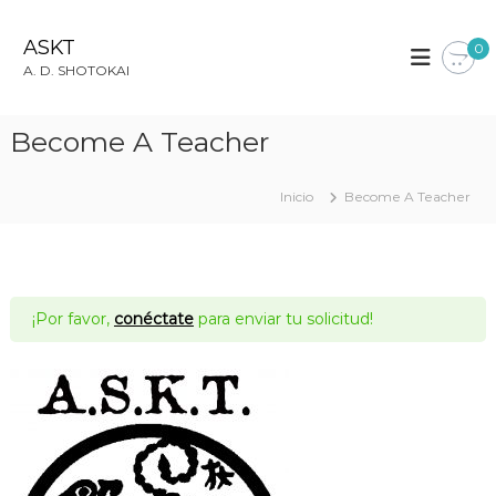
S
a
ASKT
0
l
A. D. SHOTOKAI
t
a
r
Become A Teacher
a
l
c
Inicio
Become A Teacher
o
n
t
e
n
¡Por favor,
conéctate
para enviar tu solicitud!
i
d
o