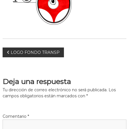
N
LOGO FONDO TRANSP
a
v
Deja una respuesta
e
Tu dirección de correo electrónico no será publicada.
Los
campos obligatorios están marcados con
*
g
a
Comentario
*