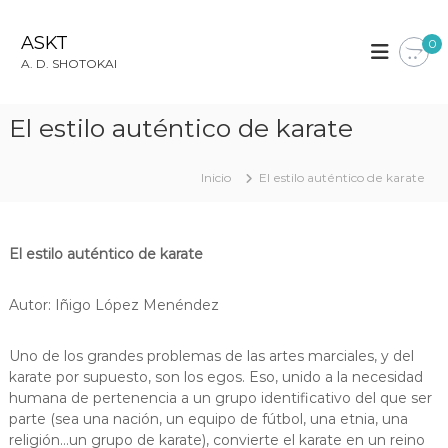
S
a
ASKT
0
l
A. D. SHOTOKAI
t
a
r
El estilo auténtico de karate
a
l
c
Inicio
El estilo auténtico de karate
o
n
t
El estilo auténtico de karate
e
n
i
Autor: Iñigo López Menéndez
d
o
Uno de los grandes problemas de las artes marciales, y del
karate por supuesto, son los egos. Eso, unido a la necesidad
humana de pertenencia a un grupo identificativo del que ser
parte (sea una nación, un equipo de fútbol, una etnia, una
religión…un grupo de karate), convierte el karate en un reino