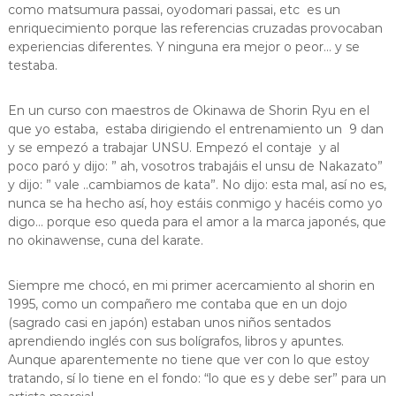
como matsumura passai, oyodomari passai, etc es un
enriquecimiento porque las referencias cruzadas provocaban
experiencias diferentes. Y ninguna era mejor o peor… y se
testaba.
En un curso con maestros de Okinawa de Shorin Ryu en el
que yo estaba, estaba dirigiendo el entrenamiento un 9 dan
y se empezó a trabajar UNSU. Empezó el contaje y al
poco paró y dijo: ” ah, vosotros trabajáis el unsu de Nakazato”
y dijo: ” vale ..cambiamos de kata”. No dijo: esta mal, así no es,
nunca se ha hecho así, hoy estáis conmigo y hacéis como yo
digo… porque eso queda para el amor a la marca japonés, que
no okinawense, cuna del karate.
Siempre me chocó, en mi primer acercamiento al shorin en
1995, como un compañero me contaba que en un dojo
(sagrado casi en japón) estaban unos niños sentados
aprendiendo inglés con sus bolígrafos, libros y apuntes.
Aunque aparentemente no tiene que ver con lo que estoy
tratando, sí lo tiene en el fondo: “lo que es y debe ser” para un