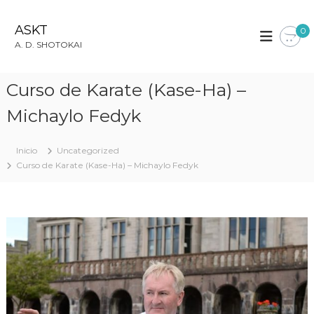
S
a
ASKT
0
l
A. D. SHOTOKAI
t
a
r
Curso de Karate (Kase-Ha) –
a
l
Michaylo Fedyk
c
o
Inicio
Uncategorized
n
Curso de Karate (Kase-Ha) – Michaylo Fedyk
t
e
n
i
d
o