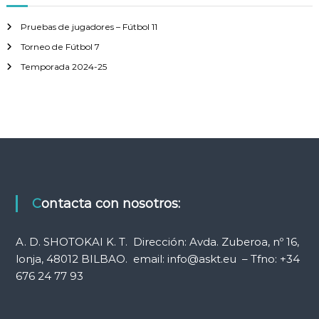
a
e
r
Pruebas de jugadores – Fútbol 11
:
e
Torneo de Fútbol 7
Temporada 2024-25
n
t
r
a
Contacta con nosotros:
d
a
A. D. SHOTOKAI K. T. Dirección: Avda. Zuberoa, nº 16,
lonja, 48012 BILBAO. email: info@askt.eu – Tfno: +34
s
676 24 77 93