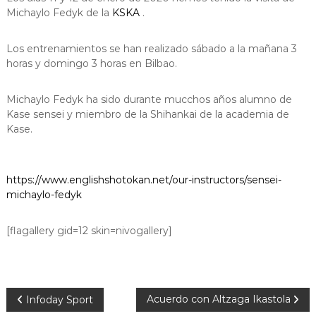
Michaylo Fedyk de la
KSKA
.
Los entrenamientos se han realizado sábado a la mañana 3
horas y domingo 3 horas en Bilbao.
Michaylo Fedyk ha sido durante mucchos años alumno de
Kase sensei y miembro de la Shihankai de la academia de
Kase.
https://www.englishshotokan.net/our-instructors/sensei-
michaylo-fedyk
[flagallery gid=12 skin=nivogallery]
N
Acuerdo con Altzaga Ikastola
Infoday Sport