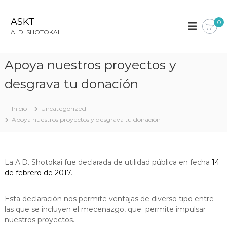
S
a
ASKT
0
l
A. D. SHOTOKAI
t
a
r
Apoya nuestros proyectos y
a
l
desgrava tu donación
c
o
Inicio
Uncategorized
n
Apoya nuestros proyectos y desgrava tu donación
t
e
n
i
La A.D. Shotokai fue declarada de utilidad pública en fecha
14
d
de febrero de 2017
.
o
Esta declaración nos permite ventajas de diverso tipo entre
las que se incluyen el mecenazgo, que permite impulsar
nuestros proyectos.